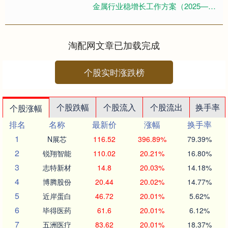
金属行业稳增长工作方案（2025—
2026年）》（以下简称《方案》）。
《方案》提出，2025....
淘配网文章已加载完成
个股实时涨跌榜
个股跌幅
个股流入
个股流出
换手率
个股涨幅
排名
名称
最新价
涨幅
换手率
1
N展芯
116.52
396.89%
79.39%
2
锐翔智能
110.02
20.21%
16.80%
3
志特新材
14.8
20.03%
14.18%
4
博腾股份
20.44
20.02%
14.77%
5
近岸蛋白
46.72
20.01%
5.62%
6
毕得医药
61.6
20.01%
6.12%
7
五洲医疗
83.62
20.01%
18.37%