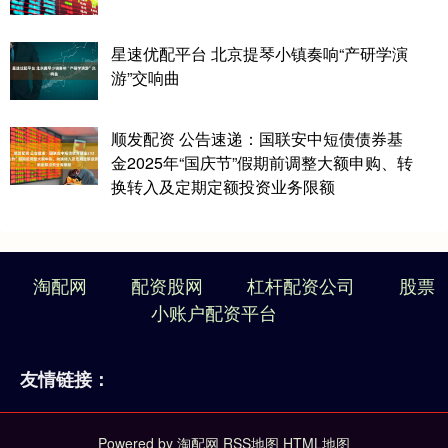
星速优配平台 北京提琴小镇奏响“产研学演
游”交响曲
顺发配资 公告速递：国联安中短债债券基
金2025年“国庆节”假期前调整大额申购、转
换转入及定期定额投资业务限额
淘配网
配资股网
杠杆配资公司
股票
小账户配资平台
友情链接：
Powered by
淘配网
RSS地图
HTML地图