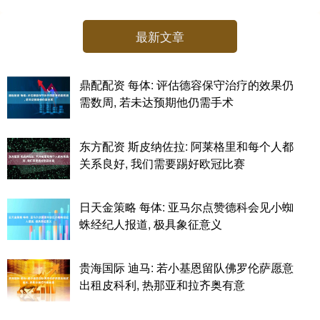
最新文章
鼎配配资 每体: 评估德容保守治疗的效果仍
需数周, 若未达预期他仍需手术
东方配资 斯皮纳佐拉: 阿莱格里和每个人都
关系良好, 我们需要踢好欧冠比赛
日天金策略 每体: 亚马尔点赞德科会见小蜘
蛛经纪人报道, 极具象征意义
贵海国际 迪马: 若小基恩留队佛罗伦萨愿意
出租皮科利, 热那亚和拉齐奥有意