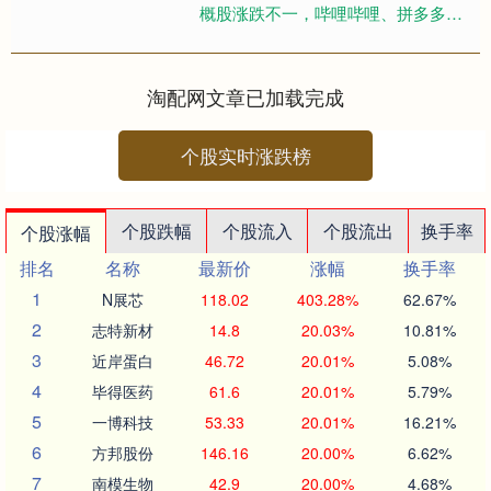
概股涨跌不一，哔哩哔哩、拼多多、
爱奇艺涨超1%，新东方、小鹏汽车跌
超2%。....
淘配网文章已加载完成
个股实时涨跌榜
个股跌幅
个股流入
个股流出
换手率
个股涨幅
排名
名称
最新价
涨幅
换手率
1
N展芯
118.02
403.28%
62.67%
2
志特新材
14.8
20.03%
10.81%
3
近岸蛋白
46.72
20.01%
5.08%
4
毕得医药
61.6
20.01%
5.79%
5
一博科技
53.33
20.01%
16.21%
6
方邦股份
146.16
20.00%
6.62%
7
南模生物
42.9
20.00%
4.68%