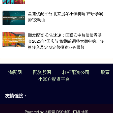
星速优配平台 北京提琴小镇奏响“产研学演
游”交响曲
顺发配资 公告速递：国联安中短债债券基
金2025年“国庆节”假期前调整大额申购、转
换转入及定期定额投资业务限额
淘配网
配资股网
杠杆配资公司
股票
小账户配资平台
友情链接：
Powered by
淘配网
RSS地图
HTML地图