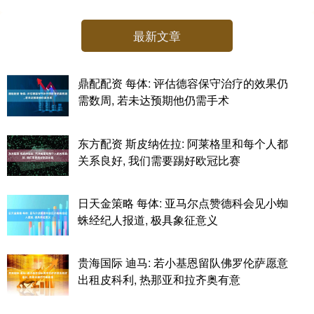
最新文章
鼎配配资 每体: 评估德容保守治疗的效果仍
需数周, 若未达预期他仍需手术
东方配资 斯皮纳佐拉: 阿莱格里和每个人都
关系良好, 我们需要踢好欧冠比赛
日天金策略 每体: 亚马尔点赞德科会见小蜘
蛛经纪人报道, 极具象征意义
贵海国际 迪马: 若小基恩留队佛罗伦萨愿意
出租皮科利, 热那亚和拉齐奥有意