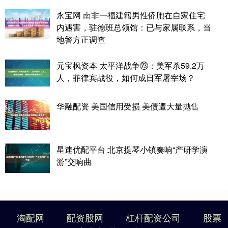
永宝网 南非一福建籍男性侨胞在自家住宅
内遇害，驻德班总领馆：已与家属联系，当
地警方正调查
元宝枫资本 太平洋战争㉓：美军杀59.2万
人，菲律宾战役，如何成日军屠宰场？
华融配资 美国信用受损 美债遭大量抛售
星速优配平台 北京提琴小镇奏响“产研学演
游”交响曲
淘配网
配资股网
杠杆配资公司
股票