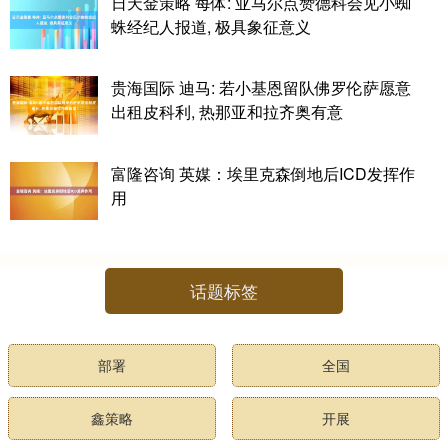
日天金策略 每体: 亚马尔点赞德科会见小蜘
蛛经纪人报道, 极具象征意义
贵海国际 迪马: 若小基恩留队佛罗伦萨愿意
出租皮科利, 热那亚和拉齐奥有意
富隆咨询 英媒：埃里克森倒地后ICD发挥作
用
话题标签
部署
全国
鑫策略
开展