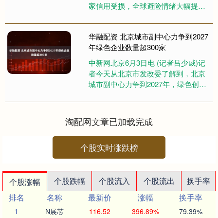
家信用受损，全球避险情绪大幅提升
的背景下，美股汇债遭遇“三杀”，全球
投资者大量抛售美元资产。....
华融配资 北京城市副中心力争到2027
年绿色企业数量超300家
中新网北京6月3日电 (记者吕少威)记
者今天从北京市发改委了解到，北京
城市副中心力争到2027年，绿色创新
能力、绿色企业数量、绿色产业产值
不断提高。绿色技术创新....
淘配网文章已加载完成
个股实时涨跌榜
个股跌幅
个股流入
个股流出
换手率
个股涨幅
排名
名称
最新价
涨幅
换手率
1
N展芯
116.52
396.89%
79.39%