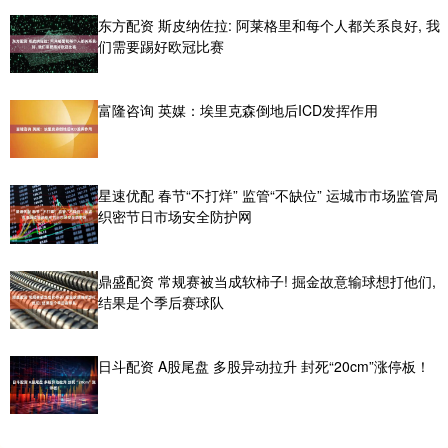
东方配资 斯皮纳佐拉: 阿莱格里和每个人都关系良好, 我
们需要踢好欧冠比赛
富隆咨询 英媒：埃里克森倒地后ICD发挥作用
星速优配 春节“不打烊” 监管“不缺位” 运城市市场监管局
织密节日市场安全防护网
鼎盛配资 常规赛被当成软柿子! 掘金故意输球想打他们,
结果是个季后赛球队
日斗配资 A股尾盘 多股异动拉升 封死“20cm”涨停板！