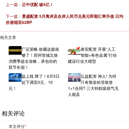
上一篇：
正中优配 破4亿！
下一篇：
景盛配资 5月离岸及在岸人民币兑美元即期汇率升值 日均
价差缩至62BP
相关文章
广证策略 收藏这篇就
泰安配资 开展“人工
够了！郑州管城文旅
智能+有色金属”行动
消费季超全攻略，承包你的
建设行业大模型
双节长假！
益上线 降了！6月5日
弘益配资 神人! 为何
起下调至0元、10
只有詹皇哈登敢签
元！
1+1合同? 三大特权级底气无
人能及
相关评论
本文评分
*