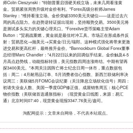
师Colin Cieszynski："特朗普重启强硬关税立场，未来几周看涨黄
金。贸易紧张局势升级对金价有利。"Forex高级分析师James
Stanley："维持看涨立场。金价突破3350美元关键位——这是过去六
周的高点阻力。在趋势逆转证据出现前，坚持顺势交易。3500美元将
是测试多头实力的关键心理关口。"Forexlive货币策略主管Adam
Button："贸易战重燃，黄金就是最佳对冲工具。市场正在形成条件反
射：贸易恶化→抛美元→买黄金/日元/瑞郎。这种模式强化将带来更激
进交易和更高杠杆，最终推升金价。"Bannockburn Global Forex董事
总经理Marc Chandler："4月22日以来的回调似乎结束。金价触及4-5
月高点趋势线，动能指标转强，美元指数四周连涨终结。中期有望再
探3400美元。"本周关注因阵亡将士纪念日周一休市，重点数据包
括：周二：4月耐用品订单、5月消费者信心指数、新西兰联储利率决
议周三：美联储5月FOMC会议纪要（关注降息立场软化信号）周四：
初请失业金人数、美国一季度GDP修正值、成屋销售周五：核心PCE
物价指数（美联储首选通胀指标）（现货黄金日线图，来源：易汇
通）北京时间07:40，现货黄金现报3347.76美元/盎司。
淘配网提示：文章来自网络，不代表本站观点。