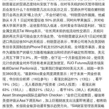
朗普最近的贸易态度转向安抚了市场，但对等关税的90天暂停期结束
后会发生什么？在特朗普几次出尔反尔之后，贸易伙伴可能在赌特朗
普只会再次表演“嘴上功夫”，不会付诸行动。“特朗普动作频频。他威
胁从 6 月 1 日起对欧盟征收 50% 的关税，同时向苹果施压，并对哈
佛大学展开攻势，这使股市陷入低迷，但对黄金市场却是利好。”独立
金属交易员Tai Wong表示。“在长周末前的低流动性交易日，关税问
题的再次升温可能会放大市场走势。”在特朗普建议从6月1日起对欧盟
进口商品征收50%的关税后，特朗普还表示，苹果公司将为在美国销
售但非美国制造的iPhone手机支付25%的关税。全球股市暴跌，黄金
作为避险资产的吸引力随着地缘政治和经济的不确定性而增加。美元
上周五下降了0.9%，周一弱势，创下近一个月新低至99.02，使得美
元计价的黄金对外币持有者来说更加便宜。RJO Futures高级市场策
略师Daniel Pavilonis说，"如果我们突破3500美元大关，就能一举升
至3800美元。"最新Kitco黄金周度调查显示：对于未来一周金价表
现，华尔街分析师（16位参与）：看涨比例达81%（13位），看平
19%（3位），无人看跌散户投资者（245人投票）：看涨比例
63%（155人），看跌21%（52人），看平16%（38人）机构观点
Asset Strategies国际总裁Rich Checkan："金价已完成整固，穆迪将
美债评级从Aaa下调至Aa1，加上巨额财政支出法案即将通过，都将助
推涨势。长假前金银异动通常预示趋势方向。"SIA财富管理首席策略