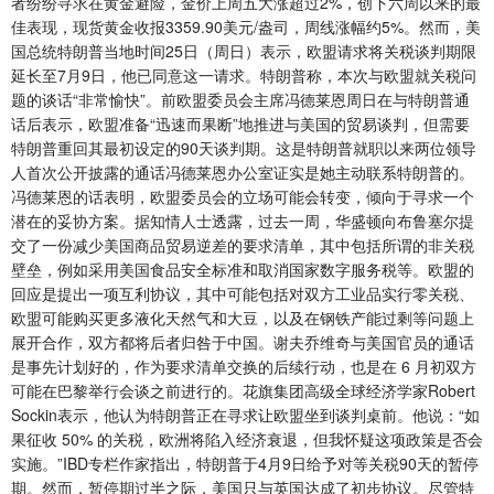
者纷纷寻求在黄金避险，金价上周五大涨超过2%，创下六周以来的最
佳表现，现货黄金收报3359.90美元/盎司，周线涨幅约5%。然而，美
国总统特朗普当地时间25日（周日）表示，欧盟请求将关税谈判期限
延长至7月9日，他已同意这一请求。特朗普称，本次与欧盟就关税问
题的谈话“非常愉快”。前欧盟委员会主席冯德莱恩周日在与特朗普通
话后表示，欧盟准备“迅速而果断”地推进与美国的贸易谈判，但需要
特朗普重回其最初设定的90天谈判期。这是特朗普就职以来两位领导
人首次公开披露的通话冯德莱恩办公室证实是她主动联系特朗普的。
冯德莱恩的话表明，欧盟委员会的立场可能会转变，倾向于寻求一个
潜在的妥协方案。据知情人士透露，过去一周，华盛顿向布鲁塞尔提
交了一份减少美国商品贸易逆差的要求清单，其中包括所谓的非关税
壁垒，例如采用美国食品安全标准和取消国家数字服务税等。欧盟的
回应是提出一项互利协议，其中可能包括对双方工业品实行零关税、
欧盟可能购买更多液化天然气和大豆，以及在钢铁产能过剩等问题上
展开合作，双方都将后者归咎于中国。谢夫乔维奇与美国官员的通话
是事先计划好的，作为要求清单交换的后续行动，也是在 6 月初双方
可能在巴黎举行会谈之前进行的。花旗集团高级全球经济学家Robert
Sockin表示，他认为特朗普正在寻求让欧盟坐到谈判桌前。他说：“如
果征收 50% 的关税，欧洲将陷入经济衰退，但我怀疑这项政策是否会
实施。”IBD专栏作家指出，特朗普于4月9日给予对等关税90天的暂停
期。然而，暂停期过半之际，美国只与英国达成了初步协议。尽管特