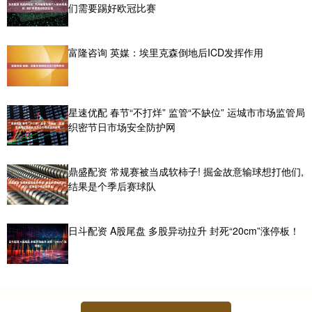
们需要踢好欧冠比赛
富隆咨询 英媒：埃里克森倒地后ICD发挥作用
星速优配 春节“不打烊” 监管“不缺位” 运城市市场监管局
织密节日市场安全防护网
鼎盛配资 常规赛被当成软柿子! 掘金故意输球想打他们,
结果是个季后赛球队
日斗配资 A股尾盘 多股异动拉升 封死“20cm”涨停板！